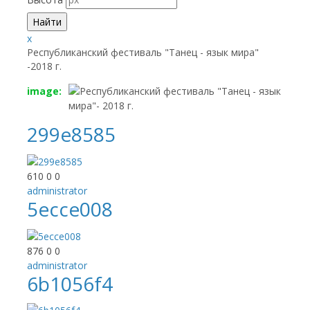
x
Республиканский фестиваль "Танец - язык мира"
-2018 г.
image:
299e8585
610
0
0
administrator
5ecce008
876
0
0
administrator
6b1056f4