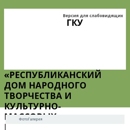
Версия для слабовидящих
ГКУ
«РЕСПУБЛИКАНСКИЙ
ДОМ НАРОДНОГО
ТВОРЧЕСТВА И
КУЛЬТУРНО-
МАССОВЫХ
ФотоГалерея
МЕРОПРИЯТИЙ»