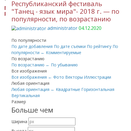
Республиканский фестиваль
МИНИСТЕРСТВО КУЛЬТУРЫ
"Танец - язык мира"- 2018 г. — по
РЕСПУБЛИКИ ИНГУШЕТИЯ
популярности, по возрастанию
administrator
04.12.2020
По популярности
По дате добавления
По дате съёмки
По рейтингу
По
популярности
←
Комментируемые
По возрастанию
По возрастанию
←
По убыванию
Все изображения
Все изображения
←
Фото
Векторы
Иллюстрации
Любая ориентация
Любая ориентация
←
Квадратные
Горизонтальная
Вертикальная
Размер
Больше чем
Ширина
Высота