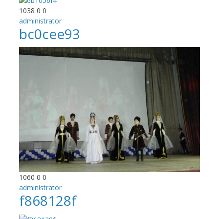
1038
0
0
administrator
bc0cee93
1060
0
0
administrator
f868128f