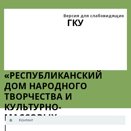
Версия для слабовидящих
ГКУ
«РЕСПУБЛИКАНСКИЙ
ДОМ НАРОДНОГО
ТВОРЧЕСТВА И
КУЛЬТУРНО-
МАССОВЫХ
Контент
МЕРОПРИЯТИЙ»