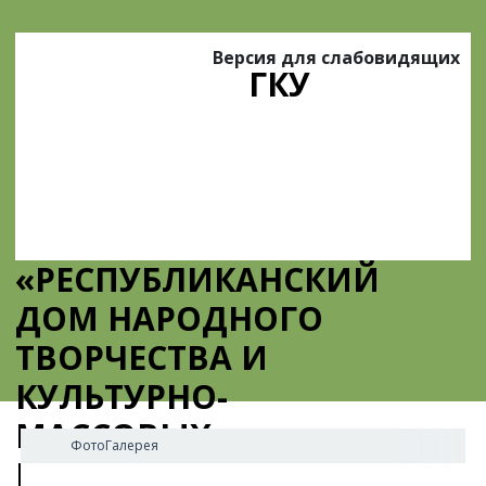
Версия для слабовидящих
ГКУ
«РЕСПУБЛИКАНСКИЙ
ДОМ НАРОДНОГО
ТВОРЧЕСТВА И
КУЛЬТУРНО-
МАССОВЫХ
ФотоГалерея
МЕРОПРИЯТИЙ»