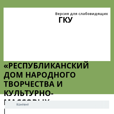
Версия для слабовидящих
ГКУ
«РЕСПУБЛИКАНСКИЙ
ДОМ НАРОДНОГО
ТВОРЧЕСТВА И
КУЛЬТУРНО-
МАССОВЫХ
Контент
МЕРОПРИЯТИЙ»