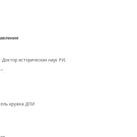
равления
- Доктор исторических наук РИ,
".
итель кружка ДПИ
тер