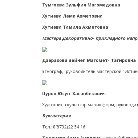
Тумгоева Зульфия Магомедовна
Хутиева Лема Ахметовна
Хутиева Тамила Ахметовн
а
Мастера Декоративно- прикладного нап
Дзарахова Зейнеп Магомет- Тагировна
этнограф, руководитель мастерской "Истинг
Цуров Юсуп Хасанбекович
-
Художник, скульптор малых форм, руковод
Бухгалтерия
Тел.: 8(8732)22 54 16
Толдиева Асма Аюповна
- главный бухгал