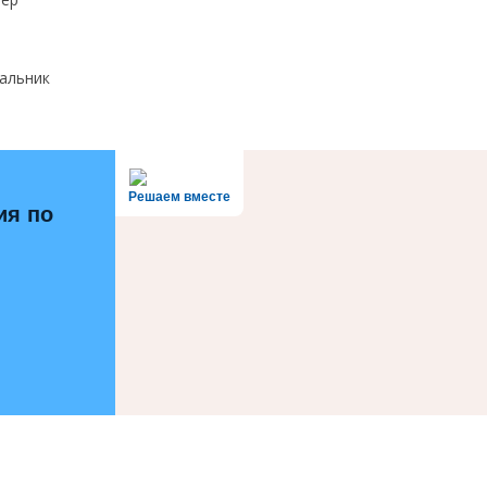
чальник
Решаем вместе
ия по