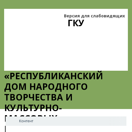
Версия для слабовидящих
ГКУ
«РЕСПУБЛИКАНСКИЙ
ДОМ НАРОДНОГО
ТВОРЧЕСТВА И
КУЛЬТУРНО-
МАССОВЫХ
Контент
МЕРОПРИЯТИЙ»