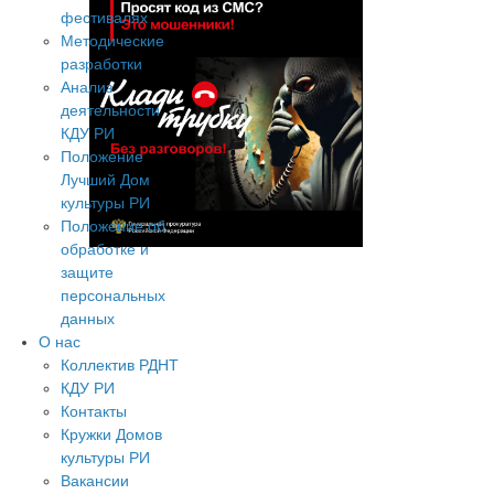
фестивалях
Методические
разработки
Анализ
деятельности
КДУ РИ
Положение
Лучший Дом
культуры РИ
Положение об
обработке и
защите
персональных
данных
О нас
Коллектив РДНТ
КДУ РИ
Контакты
Кружки Домов
культуры РИ
Вакансии