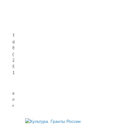
ул.
Газдиева
62
Тел/
факс:
8
(8732)
22
54
16
e-
mail:
rdntmkri06@mail.ru