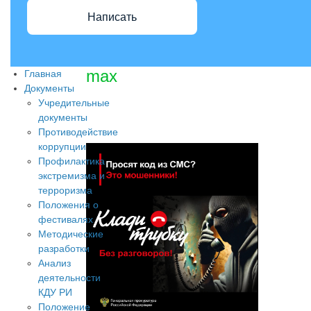
Написать
max
Главная
Документы
Учредительные
документы
Противодействие
коррупции
Профилактика
экстремизма и
терроризма
Положения о
фестивалях
Методические
разработки
Анализ
деятельности
КДУ РИ
Положение