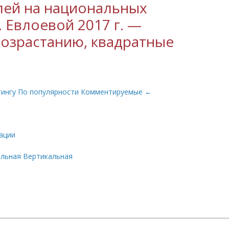
лей на национальных
 Евлоевой 2017 г. —
озрастанию, квадратные
тингу
По популярности
Комментируемые
←
ации
альная
Вертикальная