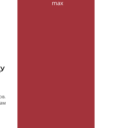
max
ДУ
ов.
вам