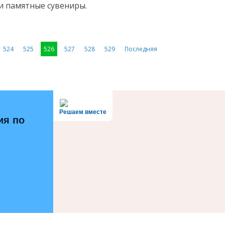
и памятные сувениры.
524
525
526
527
528
529
Последняя
Решаем вместе
ия по