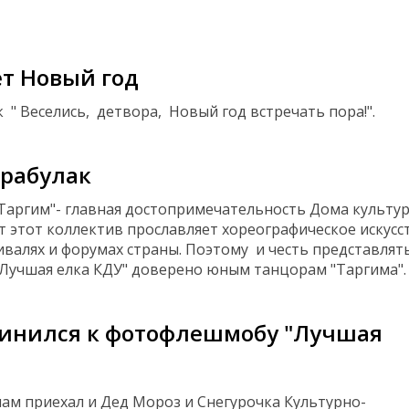
ет Новый год
 " Веселись, детвора, Новый год встречать пора!".
арабулак
Таргим"- главная достопримечательность Дома культу
ет этот коллектив прославляет хореографическое искусс
ивалях и форумах страны. Поэтому и честь представлят
Лучшая елка КДУ" доверено юным танцорам "Таргима".
динился к фотофлешмобу "Лучшая
ам приехал и Дед Мороз и Снегурочка Культурно-