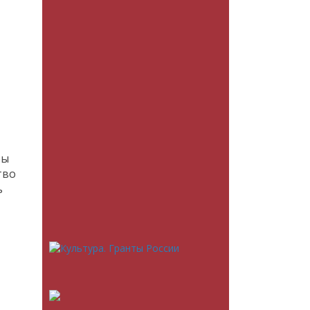
ры
тво
ь