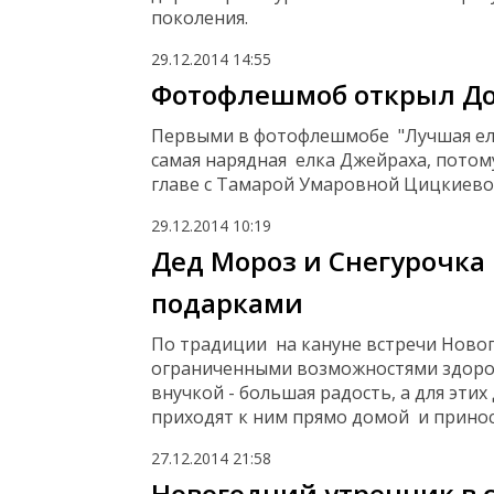
поколения.
29.12.2014
14:55
Фотофлешмоб открыл До
Первыми в фотофлешмобе "Лучшая елка
самая нарядная елка Джейраха, потом
главе с Тамарой Умаровной Цицкиево
29.12.2014
10:19
Дед Мороз и Снегурочка 
подарками
По традиции на кануне встречи Новог
ограниченными возможностями здоров
внучкой - большая радость, а для эти
приходят к ним прямо домой и прино
27.12.2014
21:58
Новогодний утренник в с