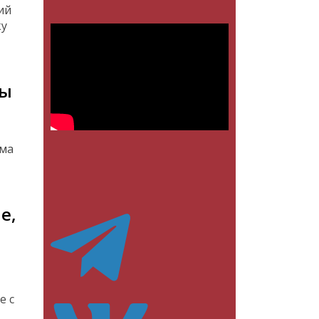
ий
ку
лы
има
е,
я
е с