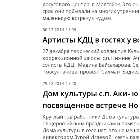
досугового центра г. Малгобек. Это о
срок они побывали на многих утренни
маленькую встречу с чудом.
30.12.2014
11:09
Артисты КДЦ в гостях у
27 декабря творческий коллектив Кул
коррекционной школы с.п. Нижние Ач
солисты КДЦ: Мадина Байсахарова, С
Товсултанова, провел Салман Бадие
29.12.2014
17:20
Дом культуры с.п. Аки- 
посвященное встрече Но
Круглый год работники Дома культуры
общероссийским праздникам и памятны
Дома культуры в селе нет, это не меш
директором Зурой Исаевой сеять разу