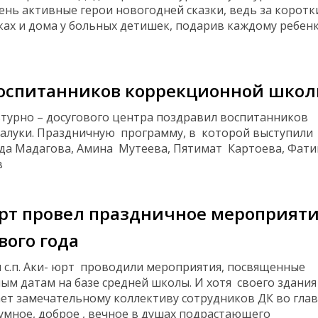
чень активные герои новогодней сказки, ведь за коротк
ках и дома у больных детишек, подарив каждому ребен
 воспитанников коррекционной шко
ьтурно – досугового центра поздравил воспитанников
алуки.
Праздничную программу, в которой выступили
еда Мадагова, Амина Мутеева, Пятимат Картоева, Фат
в
юрт провел праздничное мероприяти
вого года
 с.п. Аки- юрт проводили мероприятия, посвященные
м датам на базе средней школы. И хотя своего здани
ает замечательному коллективу сотрудников ДК во глав
мное, доброе , вечное в душах подрастающего