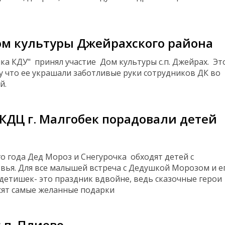
м культуры Джейрахского района
 КДУ" принял участие Дом культуры с.п. Джейрах. Эт
у что ее украшали заботливые руки сотрудников ДК во
й.
КДЦ г. Малгобек порадовали детей
о года Дед Мороз и Снегурочка обходят детей с
ья. Для все малышей встреча с Дедушкой Морозом и е
х детишек- это праздник вдвойне, ведь сказочные герои
сят самые желанные подарки
.п. Плиево