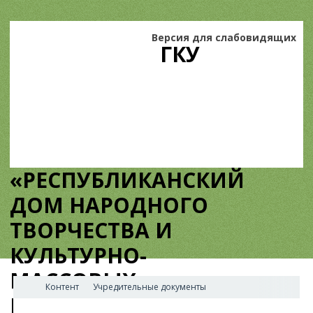
Версия для слабовидящих
ГКУ
«РЕСПУБЛИКАНСКИЙ
ДОМ НАРОДНОГО
ТВОРЧЕСТВА И
КУЛЬТУРНО-
МАССОВЫХ
Контент
Учредительные документы
МЕРОПРИЯТИЙ»