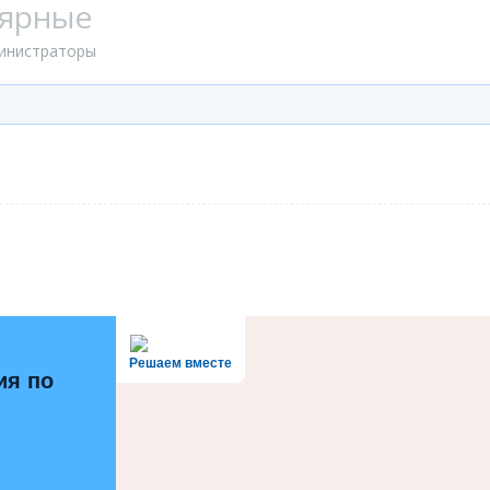
лярные
инистраторы
Решаем вместе
ия по