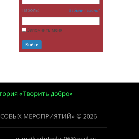
Пароль:
Забыли пароль?
Запомнить меня
тория «Творить добро»
ССОВЫХ МЕРОПРИЯТИЙ»
© 2026
e-mail: rdntmkri06@mail.ru