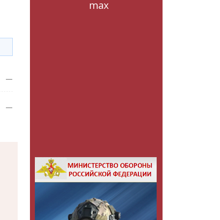
max
—
—