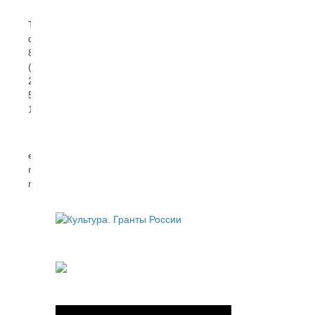
Тел/
факс:
8
(8732)
22
54
16
e-
mail:
rdntmkri06@mail.ru