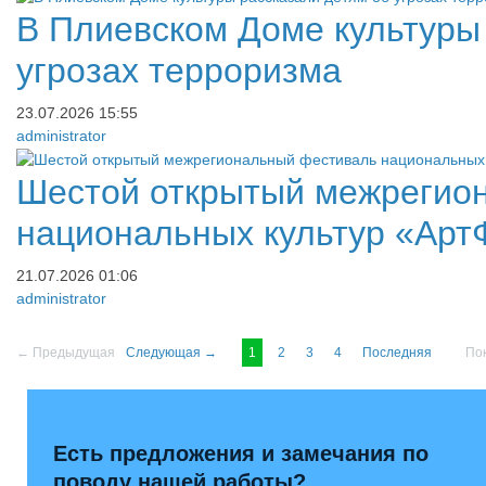
В Плиевском Доме культуры
угрозах терроризма
23.07.2026
15:55
administrator
​Шестой открытый межрегио
национальных культур «Арт
21.07.2026
01:06
administrator
← Предыдущая
Следующая →
1
2
3
4
Последняя
Пок
Есть предложения и замечания по
поводу нашей работы?