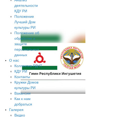
Анализ
деятельности
КДУ РИ
Положение
Лучший Дом
культуры РИ
Положение об
обработке и
защите
персональных
данных
О нас
Коллектив РДНТ
КДУ РИ
Контакты
Кружки Домов
культуры РИ
Вакансии
Как к нам
добраться
Галерея
Видео