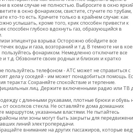
ни в коем случае не полностью. Выбросите в окно ярки
ветите в окно фонариком, свистите, стучите по трубам,
те кто-то есть. Кричите только в крайнем случае: как
ожно услышать, кроме того, крик способен привести к
ек способен глубоко вдохнуть газ, образующийся в
.
близи эпицентра взрыва: Осторожно обойдите все
ечек воды и газа, возгораний и т.д. В темноте ни в ко
 - пользуйтесь фонариком. Немедленно отключите все
 и т.д. Обзвоните своих родных и близких и кратко
 не пользуйтесь телефоном - АТС может не справиться с
оят дела у соседей - им может понадобиться помощь. Е
ия теракта: Сохраняйте спокойствие и терпение.
фициальных лиц. Держите включенными радио или ТВ 
е одежду с длинными рукавами, плотные брюки и обувь 
 от осколков стекла. Не оставляйте дома домашних
те маршрутом, указанным властями. Не пытайтесь
е районы или зоны могут быть закрыты для передвижени
павших линий электропередачи.
Обращайте внимание на других пассажиров, которые вед