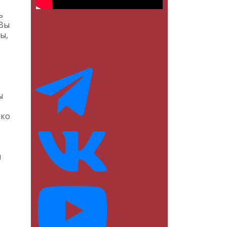
ь
 Вы
ы,
ы
ько
м