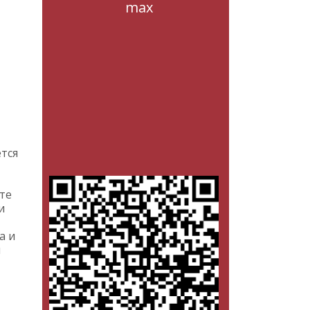
max
тся
те
и
а и
ы