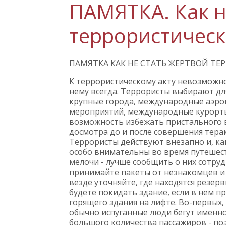
​ПАМЯТКА. Как 
террористическ
ПАМЯТКА КАК НЕ СТАТЬ ЖЕРТВОЙ ТЕ
К террористическому акту невозможно
нему всегда. Террористы выбирают для
крупные города, международные аэро
мероприятий, международные курорты 
возможность избежать пристального 
досмотра до и после совершения терак
Террористы действуют внезапно и, ка
особо внимательны во время путешес
мелочи - лучше сообщить о них сотру
принимайте пакеты от незнакомцев и н
везде уточняйте, где находятся резер
будете покидать здание, если в нем п
горящего здания на лифте. Во-первых
обычно испуганные люди бегут именно
большого количества пассажиров - по