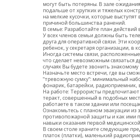
могут быть потеряны. В зале ожидания 
подальше от хрупких и тяжелых констр
на мелкие кусочки, которые выступят 
причиной большинства ранений.
В семье: Разработайте план действий 
У всех членов семьи должны быть тел
друга для оперативной связи. Эти ко
ребенок, у секретаря организации, в к
Иногда системы связи, расположенные
что сделает невозможным связаться др
случаях Вы будете звонить знакомому
Назначьте место встречи, где вы смож
"тревожную сумку": минимальный набо
фонарик, батарейки, радиоприемник, 
На работе: Террористы предпочитают 
теракт, совершенный в подобных места
работаете в таком здании или посещае
Ознакомьтесь с планом эвакуации из зд
противопожарной защиты и как ими п
навыки оказания первой медицинско
В своем столе храните следующие пре
платок (платки), маленький радиоприе