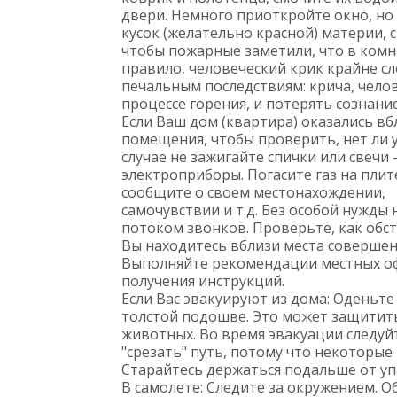
двери. Немного приоткройте окно, но 
кусок (желательно красной) материи, с
чтобы пожарные заметили, что в комна
правило, человеческий крик крайне сл
печальным последствиям: крича, челов
процессе горения, и потерять сознание
Если Ваш дом (квартира) оказались в
помещения, чтобы проверить, нет ли ут
случае не зажигайте спички или свечи
электроприборы. Погасите газ на плите
сообщите о своем местонахождении,
самочувствии и т.д. Без особой нужды
потоком звонков. Проверьте, как обст
Вы находитесь вблизи места совершен
Выполняйте рекомендации местных о
получения инструкций.
Если Вас эвакуируют из дома: Оденьт
толстой подошве. Это может защитить
животных. Во время эвакуации следуй
"срезать" путь, потому что некоторы
Старайтесь держаться подальше от у
В самолете: Следите за окружением. 