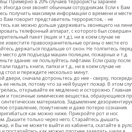
мбы: Примерно в 20% случаев террористы заранее
 Иногда они звонят обычным сотрудникам. Если к Вам
тесь получить максимум информации о времени и месте
то Вам говорит представитель террористов, - не
йтесь как можно дольше удерживать звонящего на лини
ровать телефонный аппарат, с которого был совершен
рительный пакет (ящик и т.д.), ни в коем случае не
рее известите правоохранительные органы о месте его
айтесь держаться подальше от окон. Не толпитесь пере
 место для подъезда машин полиции, пожарных и т.д.
ьте здание: не пользуйтесь лифтами. Если сразу после
али падать книги, папки и т.д., ни в коем случае не
од стол и переждите несколько минут.
й двери, сначала дотроньтесь до нее - сверху, посеред
ь ее нельзя, потому что за ней бушует пожар. В этом сл
грелась, открывайте ее медленно и осторожно. Главная
ым и токсичные химические вещества, образующиеся п
 синтетических материалов. Задымление дезориентиру
лое отравление, помутнение и даже потерю сознания.
пригибаться как можно ниже. Прикройте рот и нос
м. Дышите только через него. Старайтесь дышать
жар, и Вы не можете выйти из кабинета, скатайте в рул
й и постарайтесь как можно плотнее заделать щели в