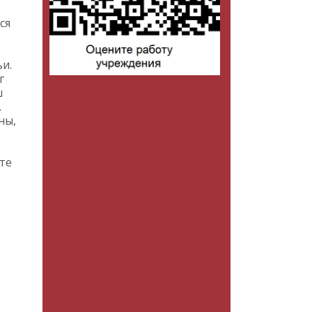
ся
и.
г
ш
.
ны,
те
е