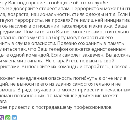
ет у Вас подозрение - сообщите об этом службе
се. Не доверяйте стереотипам. Террористом может быт
а, возраста, национальности, стиля одежды и т.д. Если
ствуют террористы, не проявляйте излишней инициатив
тов насилия в отношении пассажиров и экипажа. Ваша
евредимым. Помните, что Вы не сможете самостоятельно
опасно, потому что на борту могут оказаться его
ить в случае опасности. Полезно сохранить в память
учиться так, что Ваш телефон окажется единственным
дьте одной командой. Если самолет захвачен, Вы должн
и членами экипажа. Не старайтесь повысить свой
ористами. Выполняйте их команды и старайтесь, наскол
рожает немедленная опасность погибнуть в огне или в
ий, не выносите его из здания самостоятельно и не
мощь. В ряде случаев это может привести к печальны
 сломан позвоночник, то малейшее движение может
га.
трее привести к пострадавшему профессионалов.