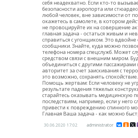
себя неадекватно. Если кто-то вызыва
безопасности аэропорта или стюардес
любой человек, вне зависимости от пол
окажетесь в самолете, в котором дей
не провоцируйте их на совершение ак
главная задача - остаться живым и н
справиться с угонщиком. Это вдвойне 
сообщники. Знайте, куда можно позвон
телефона номера спецслужб. Может сл
средством связи с внешним миром. Бу
объединиться с другими пассажирами 
авторитет за счет заискивания с терр
это возможно, сохранять спокойствие.
Помощь жертвам: Если человеку не уг
результате падения тяжелых конструкц
старайтесь оказывать медицинскую по
последствиям, например, если у него
привести к повреждению спинного моз
Главная Ваша задача - как можно быс
30.06.2020
17:02
administrator