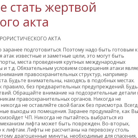
не стать жертвой
ого акта
РРОРИСТИЧЕСКОГО АКТА
 заранее подготовиться. Поэтому надо быть готовым к
 атак известные и заметные цели, это могут быть
порты, места проведения крупных международных
и т.д. Обязательным условием совершения атаки являе
внимания правоохранительных структур, например
та. Будьте внимательны, находясь в подобных местах.
к правило, без предварительных предупреждений. Будь
твий. Обращайте внимание на подозрительные детали 
дникам правоохранительных органов. Никогда не
икогда не оставляйте свой багаж без присмотра. Всегд
вные выходы из помещения. Заранее продумайте, как В
роизойдет ЧП. Никогда не пытайтесь выбраться из
, механизм лифта может быть поврежден. Во-вторых,
 к лифтам. Лифты не рассчитаны на перевозку столь
этому драгоценные минуты, необходимые для спасения,