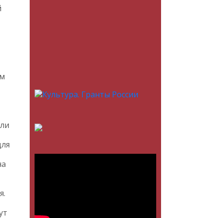
й
ем
сли
для
на
я.
ут