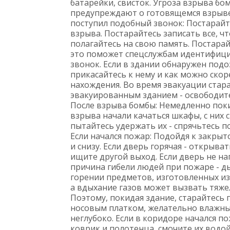
батарейки, свисток. Угроза взрыва бо
предупреждают о готовящемся взрыве.
поступил подобный звонок: Постарай
взрыва. Постарайтесь записать все, ч
полагайтесь на свою память. Постара
это поможет спецслужбам идентифици
звонок. Если в здании обнаружен подоз
прикасайтесь к нему и как можно ско
нахождения. Во время эвакуации стар
эвакуированным зданием - освободите
После взрыва бомбы: Немедленно покин
взрыва начали качаться шкафы, с них ст
пытайтесь удержать их - спрячьтесь п
Если начался пожар: Подойдя к закрыто
и снизу. Если дверь горячая - открыват
ищите другой выход. Если дверь не на
причина гибели людей при пожаре - д
горении предметов, изготовленных из
а вдыхание газов может вызвать тяже
Поэтому, покидая здание, старайтесь 
носовым платком, желательно влажны
неглубоко. Если в коридоре начался по
коврик и полотенца, смочите их водо