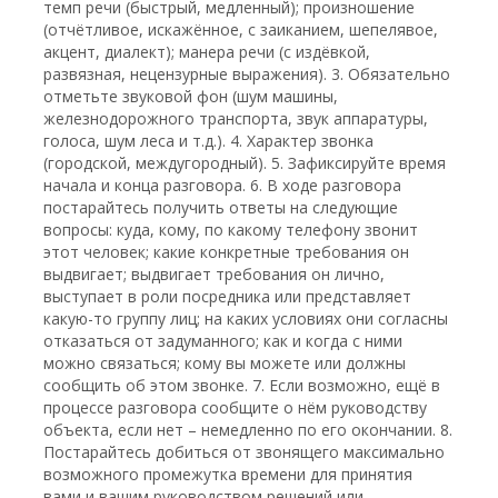
темп речи (быстрый, медленный); произношение
(отчётливое, искажённое, с заиканием, шепелявое,
акцент, диалект); манера речи (с издёвкой,
развязная, нецензурные выражения). 3. Обязательно
отметьте звуковой фон (шум машины,
железнодорожного транспорта, звук аппаратуры,
голоса, шум леса и т.д.). 4. Характер звонка
(городской, междугородный). 5. Зафиксируйте время
начала и конца разговора. 6. В ходе разговора
постарайтесь получить ответы на следующие
вопросы: куда, кому, по какому телефону звонит
этот человек; какие конкретные требования он
выдвигает; выдвигает требования он лично,
выступает в роли посредника или представляет
какую-то группу лиц; на каких условиях они согласны
отказаться от задуманного; как и когда с ними
можно связаться; кому вы можете или должны
сообщить об этом звонке. 7. Если возможно, ещё в
процессе разговора сообщите о нём руководству
объекта, если нет – немедленно по его окончании. 8.
Постарайтесь добиться от звонящего максимально
возможного промежутка времени для принятия
вами и вашим руководством решений или