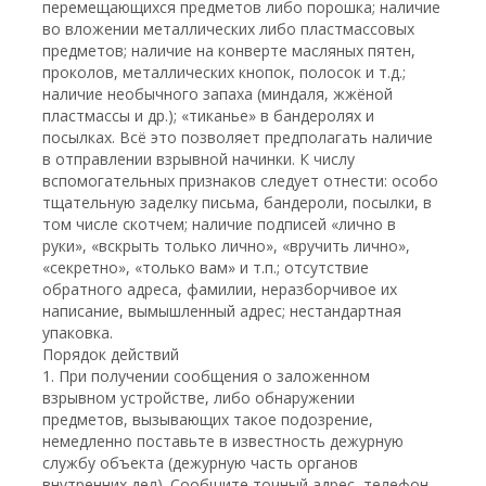
перемещающихся предметов либо порошка; наличие
во вложении металлических либо пластмассовых
предметов; наличие на конверте масляных пятен,
проколов, металлических кнопок, полосок и т.д.;
наличие необычного запаха (миндаля, жжёной
пластмассы и др.); «тиканье» в бандеролях и
посылках. Всё это позволяет предполагать наличие
в отправлении взрывной начинки. К числу
вспомогательных признаков следует отнести: особо
тщательную заделку письма, бандероли, посылки, в
том числе скотчем; наличие подписей «лично в
руки», «вскрыть только лично», «вручить лично»,
«секретно», «только вам» и т.п.; отсутствие
обратного адреса, фамилии, неразборчивое их
написание, вымышленный адрес; нестандартная
упаковка.
Порядок действий
1. При получении сообщения о заложенном
взрывном устройстве, либо обнаружении
предметов, вызывающих такое подозрение,
немедленно поставьте в известность дежурную
службу объекта (дежурную часть органов
внутренних дел). Сообщите точный адрес, телефон,