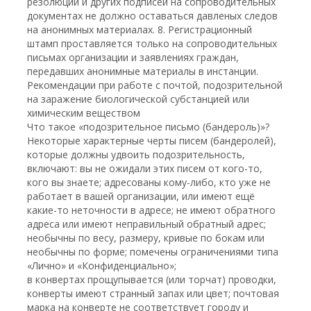
резолюции и других подписей на сопроводительных
документах не должно оставаться давленых следов
на анонимных материалах. 8. Регистрационный
штамп проставляется только на сопроводительных
письмах организации и заявлениях граждан,
передавших анонимные материалы в инстанции.
Рекомендации при работе с почтой, подозрительной
на заражение биологической субстанцией или
химическим веществом
Что такое «подозрительное письмо (бандероль)»?
Некоторые характерные черты писем (бандеролей),
которые должны удвоить подозрительность,
включают: вы не ожидали этих писем от кого-то,
кого вы знаете; адресованы кому-либо, кто уже не
работает в вашей организации, или имеют ещё
какие-то неточности в адресе; не имеют обратного
адреса или имеют неправильный обратный адрес;
необычны по весу, размеру, кривые по бокам или
необычны по форме; помечены ограничениями типа
«Лично» и «Конфиденциально»;
в конвертах прощупывается (или торчат) проводки,
конверты имеют странный запах или цвет; почтовая
марка на конверте не соответствует городу и