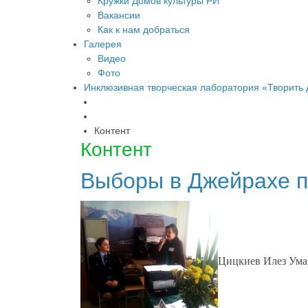
Кружки Домов культуры РИ
Вакансии
Как к нам добраться
Галерея
Видео
Фото
Инклюзивная творческая лаборатория «Творить
Контент
Контент
Выборы в Джейрахе п
Цицкиев Илез Ума