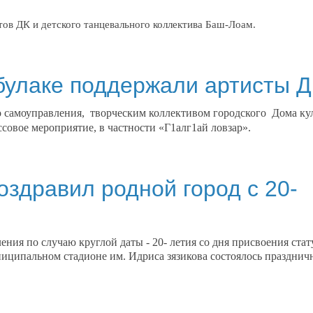
тов ДК и детского танцевального коллектива Баш-Лоам.
булаке поддержали артисты 
го самоуправления, творческим коллективом городского Дома ку
ссовое мероприятие, в частности «Г1алг1ай ловзар».
здравил родной город с 20-
ения по случаю круглой даты - 20- летия со дня присвоения стат
ниципальном стадионе им. Идриса зязикова состоялось празднич