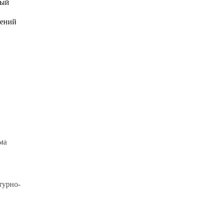
ный
чений
ма
турно-