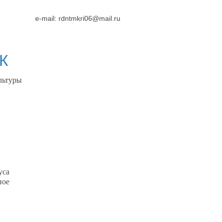
e-mail: rdntmkri06@mail.ru
ДК
льтуры
уса
ное