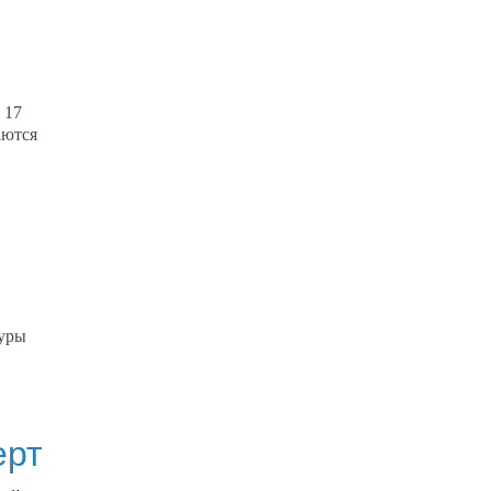
 17
аются
туры
ерт