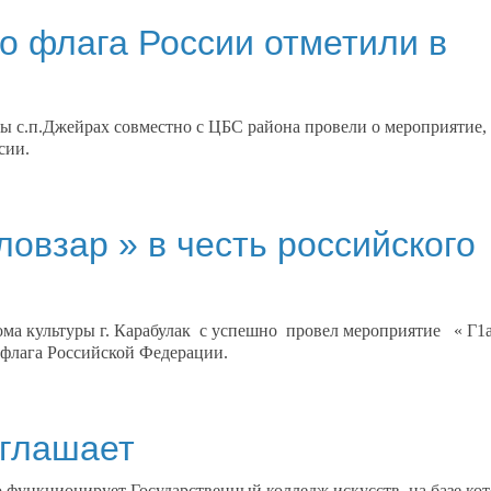
о флага России отметили в
ы с.п.Джейрах совместно с ЦБС района провели о мероприятие,
сии.
ловзар » в честь российского
Дома культуры г. Карабулак с успешно провел мероприятие « Г1
 флага Российской Федерации.
иглашает
функционирует Государственный колледж искусств, на базе кот