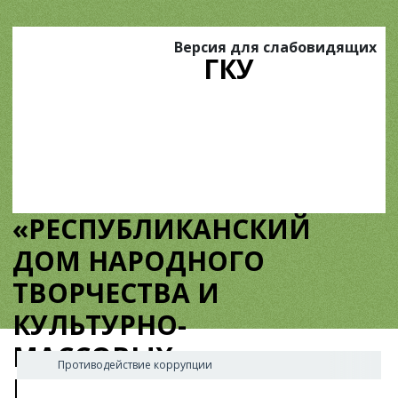
Версия для слабовидящих
ГКУ
«РЕСПУБЛИКАНСКИЙ
ДОМ НАРОДНОГО
ТВОРЧЕСТВА И
КУЛЬТУРНО-
МАССОВЫХ
Противодействие коррупции
МЕРОПРИЯТИЙ»