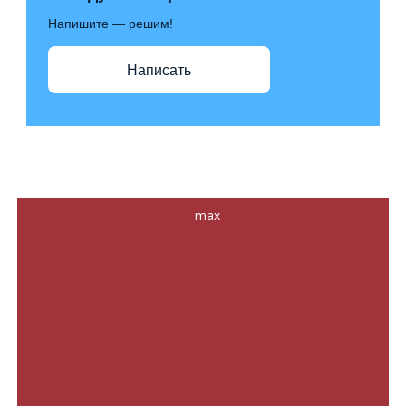
Напишите — решим!
Написать
max