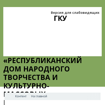
Версия для слабовидящих
ГКУ
«РЕСПУБЛИКАНСКИЙ
ДОМ НАРОДНОГО
ТВОРЧЕСТВА И
КУЛЬТУРНО-
МАССОВЫХ
Контент
На главной
МЕРОПРИЯТИЙ»