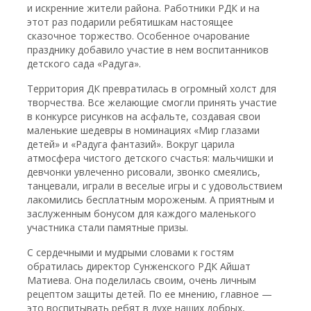
и искренние жители района. Работники РДК и на
этот раз подарили ребятишкам настоящее
сказочное торжество. Особенное очарование
празднику добавило участие в нем воспитанников
детского сада «Радуга».
Территория ДК превратилась в огромный холст для
творчества. Все желающие смогли принять участие
в конкурсе рисунков на асфальте, создавая свои
маленькие шедевры в номинациях «Мир глазами
детей» и «Радуга фантазий». Вокруг царила
атмосфера чистого детского счастья: мальчишки и
девчонки увлеченно рисовали, звонко смеялись,
танцевали, играли в веселые игры и с удовольствием
лакомились бесплатным мороженым. А приятным и
заслуженным бонусом для каждого маленького
участника стали памятные призы.
С сердечными и мудрыми словами к гостям
обратилась директор Сунженского РДК Айшат
Матиева. Она поделилась своим, очень личным
рецептом защиты детей. По ее мнению, главное —
это воспитывать ребят в духе наших добрых,