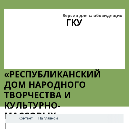
Версия для слабовидящих
ГКУ
«РЕСПУБЛИКАНСКИЙ
ДОМ НАРОДНОГО
ТВОРЧЕСТВА И
КУЛЬТУРНО-
МАССОВЫХ
Контент
На главной
МЕРОПРИЯТИЙ»