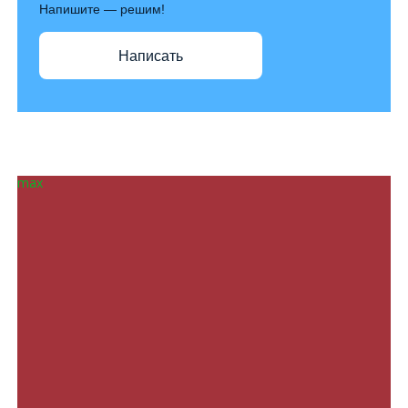
Напишите — решим!
Написать
max