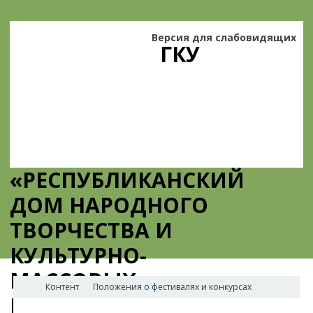
Версия для слабовидящих
ГКУ
«РЕСПУБЛИКАНСКИЙ
ДОМ НАРОДНОГО
ТВОРЧЕСТВА И
КУЛЬТУРНО-
МАССОВЫХ
Контент
Положения о фестивалях и конкурсах
МЕРОПРИЯТИЙ»