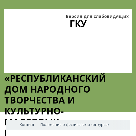
Версия для слабовидящих
ГКУ
«РЕСПУБЛИКАНСКИЙ
ДОМ НАРОДНОГО
ТВОРЧЕСТВА И
КУЛЬТУРНО-
МАССОВЫХ
Контент
Положения о фестивалях и конкурсах
МЕРОПРИЯТИЙ»