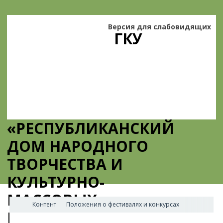
Версия для слабовидящих
ГКУ
«РЕСПУБЛИКАНСКИЙ
ДОМ НАРОДНОГО
ТВОРЧЕСТВА И
КУЛЬТУРНО-
МАССОВЫХ
Контент
Положения о фестивалях и конкурсах
МЕРОПРИЯТИЙ»