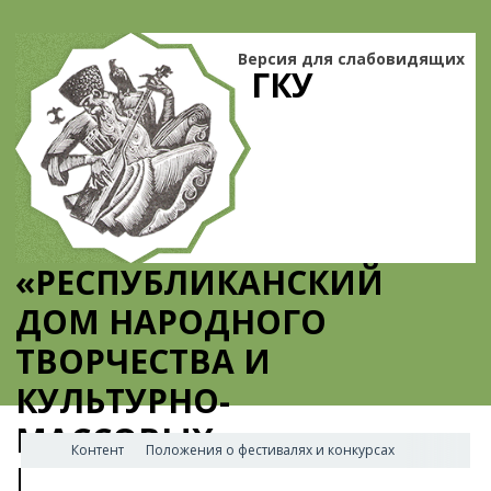
Версия для слабовидящих
ГКУ
«РЕСПУБЛИКАНСКИЙ
ДОМ НАРОДНОГО
ТВОРЧЕСТВА И
КУЛЬТУРНО-
МАССОВЫХ
Контент
Положения о фестивалях и конкурсах
МЕРОПРИЯТИЙ»