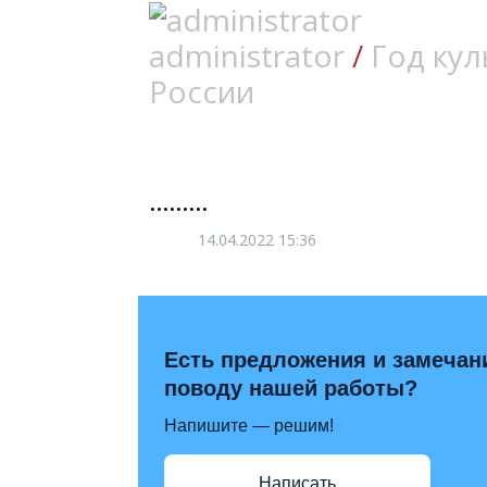
administrator
/
Год кул
России
.........
14.04.2022
15:36
Есть предложения и замечан
поводу нашей работы?
Напишите — решим!
Написать