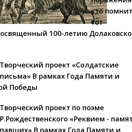
кто помнит
тот
посвященный 100-летию Долаковско
Творческий проект «Солдатские
письма» В рамках Года Памяти и
кой Победы
Творческий проект по поэме
Р.Рождественского «Реквием - памя
павших» В рамках Года Памяти и