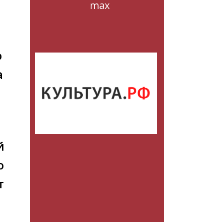
max
ю
а
й
о
т
,