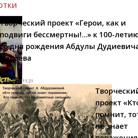
отки
Творческий проект «Герои, как и
подвиги бессмертны!...» к 100-лети
со дня рождения Абдулы Дудиевич
Цароева
17.03.2020
11:21
Творчески
проект «Кт
помнит, то
не знает
поражения