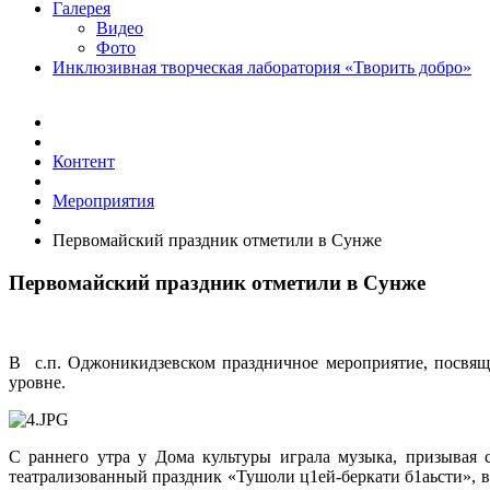
Галерея
Видео
Фото
Инклюзивная творческая лаборатория «Творить добро»
Контент
Мероприятия
Первомайский праздник отметили в Сунже
Первомайский праздник отметили в Сунже
В с.п. Оджоникидзевском праздничное мероприятие, посвя
уровне.
С раннего утра у Дома культуры играла музыка, призывая с
театрализованный праздник «Тушоли ц1ей-беркати б1аьсти», в