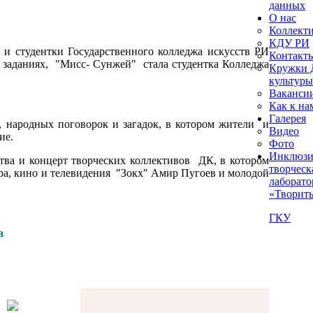
данных
О нас
Коллект
КДУ РИ
 студентки Государственного колледжа искусств РИ
Контакт
 заданиях, "Мисс- Сунжей" стала студентка Колледжа
Кружки 
культур
Ваканси
Как к на
Галерея
, народных поговорок и загадок, в котором жители и
Видео
ие.
Фото
Инклюзи
тва и концерт творческих коллективов ДК, в котором
творческ
ра, кино и телевидения "Зокх" Амир Пугоев и молодой
лаборато
«Творить
ГКУ
а