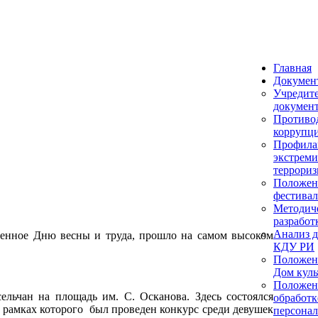
Главная
Докумен
Учредит
докумен
Противо
коррупц
Профила
экстреми
террориз
Положен
фестивал
Методич
разработ
Анализ д
щенное Дню весны и труда, прошло на самом высоком
КДУ РИ
Положен
Дом кул
Положен
ельчан на площадь им. С. Осканова. Здесь состоялся
обработк
 рамках которого был проведен конкурс среди девушек
персона