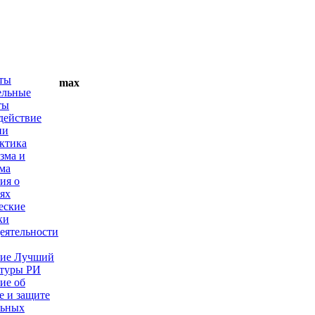
ты
max
ельные
ты
действие
ии
ктика
зма и
ма
ия о
ях
еские
ки
еятельности
ие Лучший
ьтуры РИ
ие об
е и защите
льных