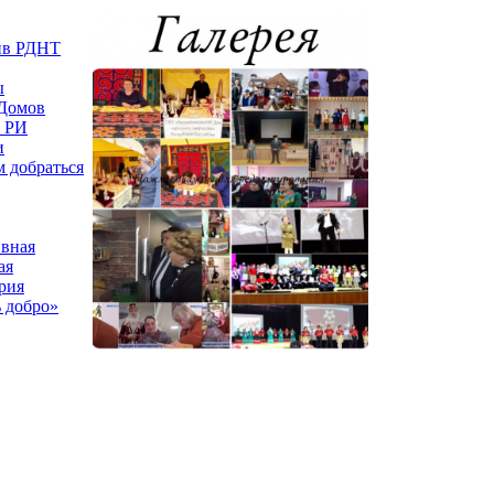
ив РДНТ
ы
Домов
ы РИ
и
м добраться
вная
ая
рия
 добро»