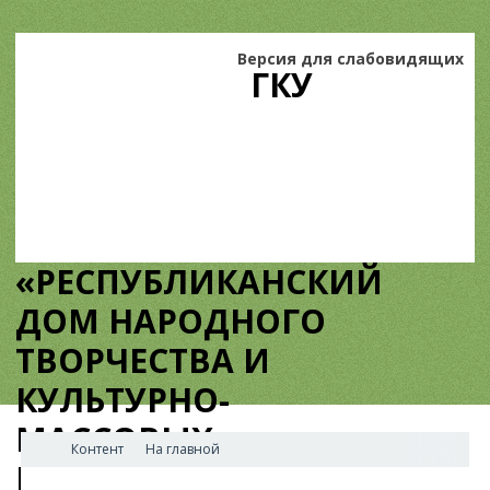
Версия для слабовидящих
ГКУ
«РЕСПУБЛИКАНСКИЙ
ДОМ НАРОДНОГО
ТВОРЧЕСТВА И
КУЛЬТУРНО-
МАССОВЫХ
Контент
На главной
МЕРОПРИЯТИЙ»