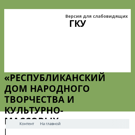
Версия для слабовидящих
ГКУ
«РЕСПУБЛИКАНСКИЙ
ДОМ НАРОДНОГО
ТВОРЧЕСТВА И
КУЛЬТУРНО-
МАССОВЫХ
Контент
На главной
МЕРОПРИЯТИЙ»