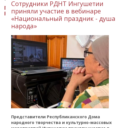
​Сотрудники РДНТ Ингушетии
МИНИСТЕРСТВО КУЛЬТУРЫ
приняли участие в вебинаре
РЕСПУБЛИКИ ИНГУШЕТИЯ
«Национальный праздник - душа
народа»
Представители Республиканского Дома
народного творчества и культурно-массовых