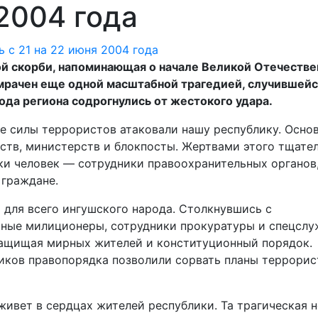
 2004 года
кой скорби, напоминающая о начале Великой Отечеств
омрачен еще одной масштабной трагедией, случившей
рода региона содрогнулись от жестокого удара.
ые силы террористов атаковали нашу республику. Осно
ств, министерств и блокпосты. Жертвами этого тщате
ки человек — сотрудники правоохранительных органов
 граждане.
для всего ингушского народа. Столкнувшись с
ные милиционеры, сотрудники прокуратуры и спецслу
 защищая мирных жителей и конституционный порядок.
ков правопорядка позволили сорвать планы террорис
живет в сердцах жителей республики. Та трагическая 