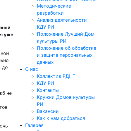
Методические
разработки
Анализ деятельности
КДУ РИ
енной
Положение Лучший Дом
ся уже
культуры РИ
Положение об обработке
вной
и защите персональных
льно
данных
, до
О нас
Коллектив РДНТ
КДУ РИ
Контакты
жб не
Кружки Домов культуры
РИ
тов
Вакансии
Как к нам добраться
Галерея
ночь