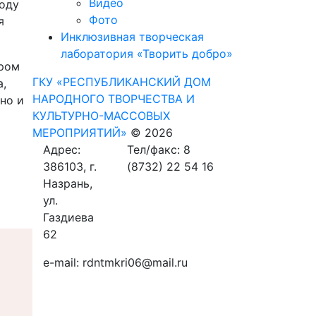
Видео
году
Фото
я
Инклюзивная творческая
лаборатория «Творить добро»
ором
ГКУ «РЕСПУБЛИКАНСКИЙ ДОМ
а,
НАРОДНОГО ТВОРЧЕСТВА И
но и
КУЛЬТУРНО-МАССОВЫХ
МЕРОПРИЯТИЙ»
© 2026
Адрес:
Тел/факс: 8
386103, г.
(8732) 22 54 16
Назрань,
ул.
Газдиева
62
e-mail: rdntmkri06@mail.ru