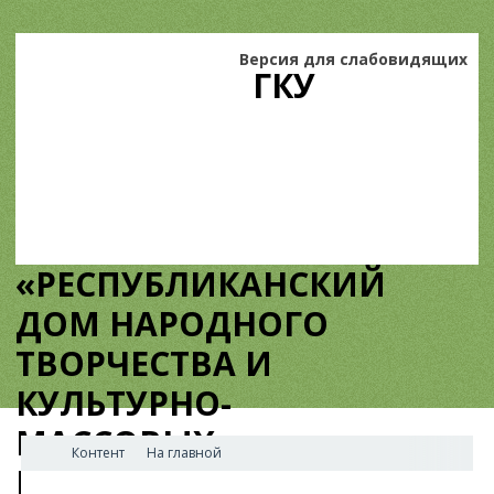
Версия для слабовидящих
ГКУ
«РЕСПУБЛИКАНСКИЙ
ДОМ НАРОДНОГО
ТВОРЧЕСТВА И
КУЛЬТУРНО-
МАССОВЫХ
Контент
На главной
МЕРОПРИЯТИЙ»