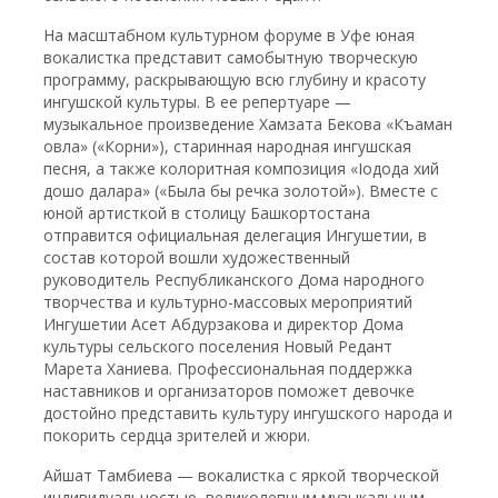
На масштабном культурном форуме в Уфе юная
вокалистка представит самобытную творческую
программу, раскрывающую всю глубину и красоту
ингушской культуры. В ее репертуаре —
музыкальное произведение Хамзата Бекова «Къаман
овла» («Корни»), старинная народная ингушская
песня, а также колоритная композиция «Iодода хий
дошо далара» («Была бы речка золотой»). Вместе с
юной артисткой в столицу Башкортостана
отправится официальная делегация Ингушетии, в
состав которой вошли художественный
руководитель Республиканского Дома народного
творчества и культурно-массовых мероприятий
Ингушетии Асет Абдурзакова и директор Дома
культуры сельского поселения Новый Редант
Марета Ханиева. Профессиональная поддержка
наставников и организаторов поможет девочке
достойно представить культуру ингушского народа и
покорить сердца зрителей и жюри.
Айшат Тамбиева — вокалистка с яркой творческой
индивидуальностью, великолепным музыкальным