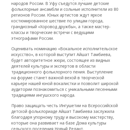
народов России. В Уфу съедутся лучшие детские
фольклорные ансамбли и сольные исполнители из 80
регионов России. Юных артистов ждут яркое
костюмированное шествие по улицам города,
грандиозный «Хоровод дружбы», а также мастер-
классы и творческие встречи с ведущими
этнографами России.
Оценивать номинацию «Вокальное исполнительское
искусство», в которой выступит Айшат Тамбиева,
будет авторитетное жюри, состоящее из видных
деятелей культуры и экспертов в области
традиционного фольклорного пения. Выступление
на форуме станет важной вехой в творческой
карьере нашей юной вокалистки и позволит широкой
аудитории познакомиться с уникальными песенными
традициями ингушского народа.
Право защищать честь Ингушетии на Всероссийской
детской фольклориаде Айшат Тамбиева заслужила
благодаря упорному труду и высокому мастерству,
которые она развивает на базе Дома культуры
сельского поселения Новый Редант.