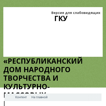
Версия для слабовидящих
ГКУ
«РЕСПУБЛИКАНСКИЙ
ДОМ НАРОДНОГО
ТВОРЧЕСТВА И
КУЛЬТУРНО-
МАССОВЫХ
Контент
На главной
МЕРОПРИЯТИЙ»