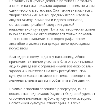
На занятиях в кружке девочка получает не только
знания и навыки вокально-хорового пения, но и азы
сценического мастерства. Она также знакомится с
творчеством именитых народных исполнителей-
ашугов Ахмеда Хамхоева и Идриса Цицкиева,
оставивших ярчайший след в ингушской
национальной культуре. При этом творческая жизнь
юной артистки не ограничивается только вокалом
— она также занимается в хореографическом
ансамбле и увлекается декоративно-прикладным
искусством.
Благодаря своему педагогу-наставнику, Айшат
принимает активное участие в благотворительных
акциях для детей с ограниченными возможностями
здоровья и выступает на всех республиканских
культурно-массовых мероприятиях, посвященных
знаменательным датам и событиям в Ингушетии.
Помимо освоения песенного репертуара, юная
вокалистка под началом Хадижат Оздоевой уделяет
огромное внимание глубокому изучению истории,
богатейшей культуры, этнографии, а также