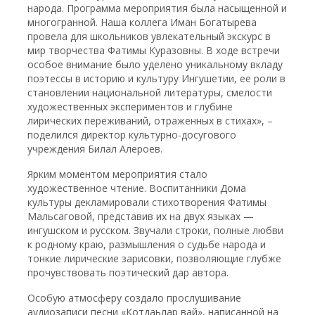
народа. Программа мероприятия была насыщенной и
многогранной. Наша коллега Иман Богатырева
провела для школьников увлекательный экскурс в
мир творчества Фатимы Куразовны. В ходе встречи
особое внимание было уделено уникальному вкладу
поэтессы в историю и культуру Ингушетии, ее роли в
становлении национальной литературы, смелости
художественных экспериментов и глубине
лирических переживаний, отраженных в стихах», –
поделился директор культурно-досугового
учреждения Билал Алероев.
Ярким моментом мероприятия стало
художественное чтение. Воспитанники Дома
культуры декламировали стихотворения Фатимы
Мальсаговой, представив их на двух языках —
ингушском и русском. Звучали строки, полные любви
к родному краю, размышления о судьбе народа и
тонкие лирические зарисовки, позволяющие глубже
прочувствовать поэтический дар автора.
Особую атмосферу создало прослушивание
аудиозаписи песни «Котдаьлар вай», написанной на