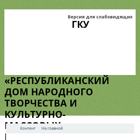
Версия для слабовидящих
ГКУ
«РЕСПУБЛИКАНСКИЙ
ДОМ НАРОДНОГО
ТВОРЧЕСТВА И
КУЛЬТУРНО-
МАССОВЫХ
Контент
На главной
МЕРОПРИЯТИЙ»