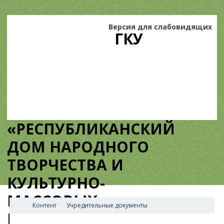
Версия для слабовидящих
ГКУ
«РЕСПУБЛИКАНСКИЙ
ДОМ НАРОДНОГО
ТВОРЧЕСТВА И
КУЛЬТУРНО-
МАССОВЫХ
Контент
Учредительные документы
МЕРОПРИЯТИЙ»