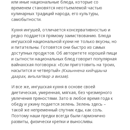
или иные национальные блюда, которые со
временем становятся неотъемлемой частью
кулинарных традиций народа, его культуры,
самобытности.
Кухня ингушей, отличается консервативностью и
редко поддается прямому заимствованию. Блюда
ингушской национальной кухни не только вкусны, но
и питательны. Готовятся они быстро из самых
доступных продуктов. Об авторитете хорошей пищи
и сытности национальных блюд говорит популярная
вайнахская поговорка: «Если приготовить на троих,
насытится и четвертый»
(Кхаьннена кийчдаьча
даарах, виълаг
I
вар а визав).
И все же, ингушская кухня в основе своей
диетическая, умеренная, мягкая, без чрезмерного
увлечения пряностями. Зато в любое время года к
обеду и ужину подается зелень. Зелень здесь –
такой же непременный спутник еды, как соль.
Поэтому наши предки всегда были гармонично
развиты, физически крепки и выносливы.