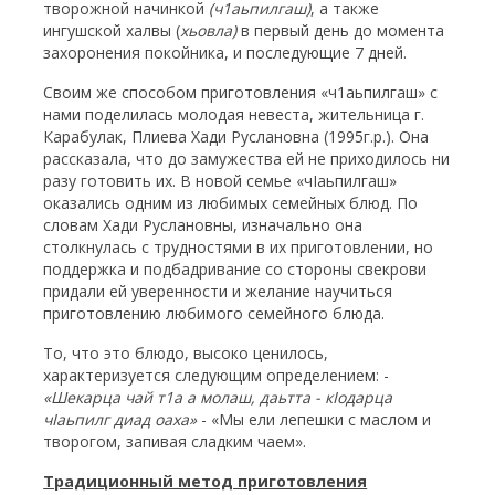
творожной начинкой
(ч1аьпилгаш)
, а также
ингушской халвы (
хьовла)
в первый день до момента
захоронения покойника, и последующие 7 дней.
Своим же способом приготовления «ч1аьпилгаш» с
нами поделилась молодая невеста, жительница г.
Карабулак, Плиева Хади Руслановна (1995г.р.). Она
рассказала, что до замужества ей не приходилось ни
разу готовить их. В новой семье «чIаьпилгаш»
оказались одним из любимых семейных блюд. По
словам Хади Руслановны, изначально она
столкнулась с трудностями в их приготовлении, но
поддержка и подбадривание со стороны свекрови
придали ей уверенности и желание научиться
приготовлению любимого семейного блюда.
То, что это блюдо, высоко ценилось,
характеризуется следующим определением: -
«Шекарца чай т1а а молаш, даьтта - к
I
одарца
ч
I
аьпилг диад оаха»
- «Мы ели лепешки с маслом и
творогом, запивая сладким чаем».
Традиционный метод приготовления