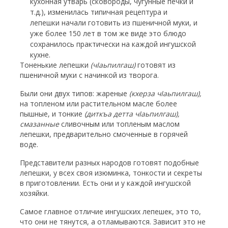
кухонная утварь (сковороды, чугунные печки и
т.д.), изменилась типичная рецептура и
лепешки начали готовить из пшеничной муки, и
уже более 150 лет в том же виде это блюдо
сохранилось практически на каждой ингушской
кухне.
Тоненькие лепешки
(ч
I
аьпилгаш)
готовят из
пшеничной муки с начинкой из творога.
Были они двух типов: жареные
(кхерза ч
I
аьпилгаш),
на топленом или растительном масле более
пышные, и тонкие
(диткъа детта ч
I
аьпилгаш),
смазанные
сливочным или топленым маслом
лепешки, предварительно смоченные в горячей
воде.
Представители разных народов готовят подобные
лепешки, у всех своя изюминка, тонкости и секреты
в приготовлении. Есть они и у каждой ингушской
хозяйки.
Самое главное отличие ингушских лепешек, это то,
что они не тянутся, а отламываются. Зависит это не