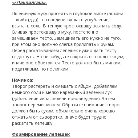
«
ч1аьпилгаш»
.
Пшеничную муку просеять в глубокой миске (лохани
– «гий» (д,д)) , в середине сделать углубление,
всыпать соль. В теплую простоквашу всыпать соду.
Вливая простоквашу в муку, постепенно
замешиваем тесто. Замешивать его нужно не туго,
при этом оно должно слегка прилипать к рукам.
Перед раскатыванием лепешек нужно дать тесту
отдохнуть. Но не забудьте накрыть его полотенцем,
иначе оно обветрится. Тесто должно быть мягким,
податливым, но не липким.
Начинка:
Творог растереть и смешать с яйцом, добавляем
немного соли и мелко нарезанный зеленый лук
(добавление яйца, зелени-нововведение). Затем
творог перемешиваем. Обратите внимание: творог
должен быть сухим, обязательно очень хорошо
отжатым от сыворотки, иначе будет трудно
раскатать лепешку.
Формирование лепешек