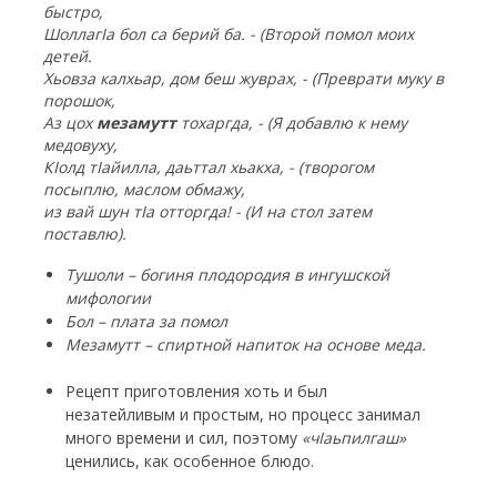
быстро,
Шоллаг
I
а бол са берий ба. - (Второй помол моих
детей.
Хьовза калхьар, дом беш жуврах, - (Преврати муку в
порошок,
Аз цох
мезамутт
тохаргда, - (Я добавлю к нему
медовуху,
К
I
олд т
I
айилла, даьттал хьакха, - (творогом
посыплю, маслом обмажу,
из вай шун т
I
а отторгда! - (И на стол затем
поставлю).
Тушоли – богиня плодородия в ингушской
мифологии
Бол – плата за помол
Мезамутт
– спиртной напиток на основе меда.
Рецепт приготовления хоть и был
незатейливым и простым, но процесс занимал
много времени и сил, поэтому
«ч
I
аьпилгаш»
ценились, как особенное блюдо.