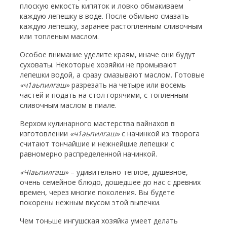
плоскую емкость кипяток и ловко обмакиваем
каждую лепешку в воде. После обильно смазать
каждую лепешку, заранее растопленным сливочным
или топленым маслом.
Особое внимание уделите краям, иначе они будут
суховаты. Некоторые хозяйки не промывают
лепешки водой, а сразу смазывают маслом. Готовые
«ч1аьпилгаш»
разрезать на четыре или восемь
частей и подать на стол горячими, с топленным
сливочным маслом в пиале.
Верхом кулинарного мастерства вайнахов в
изготовлении
«ч1аьпилгаш»
с начинкой из творога
считают тончайшие и нежнейшие лепешки с
равномерно распределенной начинкой.
«Ч
I
аьпилгаш»
– удивительно теплое, душевное,
очень семейное блюдо, дошедшее до нас с древних
времен, через многие поколения. Вы будете
покорены нежным вкусом этой выпечки.
Чем тоньше ингушская хозяйка умеет делать