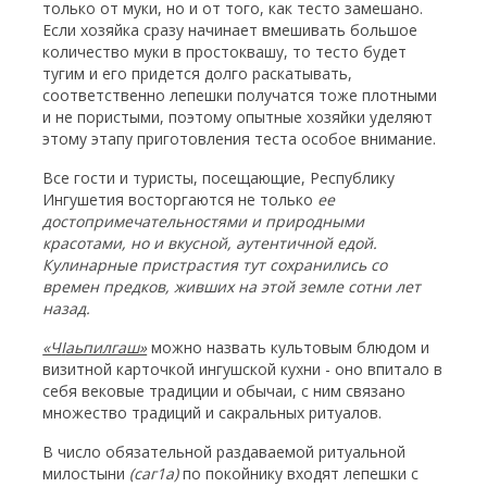
только от муки, но и от того, как тесто замешано.
Если хозяйка сразу начинает вмешивать большое
количество муки в простоквашу, то тесто будет
тугим и его придется долго раскатывать,
соответственно лепешки получатся тоже плотными
и не пористыми, поэтому опытные хозяйки уделяют
этому этапу приготовления теста особое внимание.
Все гости и туристы, посещающие, Республику
Ингушетия восторгаются не только
ее
достопримечательностями и природными
красотами, но и вкусной, аутентичной едой.
Кулинарные пристрастия тут сохранились со
времен предков, живших на этой земле сотни лет
назад.
«Ч
I
аьпилгаш»
можно назвать культовым блюдом и
визитной карточкой ингушской кухни - оно впитало в
себя вековые традиции и обычаи, с ним связано
множество традиций и сакральных ритуалов.
В число обязательной раздаваемой ритуальной
милостыни
(саг1а)
по покойнику входят лепешки с