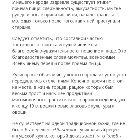
У нашего народа издревле существует этикет
приема пищи: сдержанность, аккуратность, мытье
рук до и после принятия пищи, начало трапезы
молодых только после того, как к ней приступали
старшие.
Следует отметить, что составной частью
застольного этикета ингушей является
благоговейно-уважительное отношение к пище. Это
благодарственные слова-молитвы, возносимые
Всевышнему перед и после приема пищи.
Кулинарные обычаи ингушского народа из уст в уста
передавались столетиями. Конечно, время не стоит
на месте, в жизнь горцев, рацион которых был
весьма прост и насыщен продуктами
мясомолочного, растительного происхождения, уже
к концу 19 в. вошли новые злаковые культуры и
овощи.
Не существует ни одной традиционной кухни, где не
было бы лепешек.
«Ч
I
аьпилг»
- уникальный рецепт
ингушской кухни, который доказывает, что "хлеб -