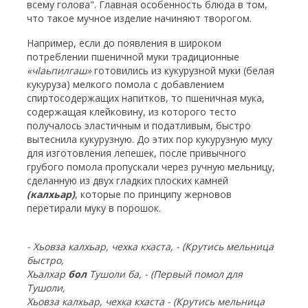
всему голова". Главная особенность блюда в том,
что такое мучное изделие начиняют творогом.
Например, если до появления в широком
потреблении пшеничной муки традиционные
«ч
I
аьпилгаш»
готовились из кукурузной муки (белая
кукуруза) мелкого помола с добавлением
спиртосодержащих напитков, то пшеничная мука,
содержащая клейковину, из которого тесто
получалось эластичным и податливым, быстро
вытеснила кукурузную. До этих пор кукурузную муку
для изготовления лепешек, после привычного
грубого помола пропускали через ручную мельницу,
сделанную из двух гладких плоских камней
(калхьар)
, которые по принципу жерновов
перетирали муку в порошок.
- Хьовза калхьар, чехка кхаста, - (Крутись мельница
быстро,
Хьалхар
бол
Тушоли ба, - (Первый помол для
Тушоли,
Хьовза калхьар, чехка кхаста - (Крутись мельница