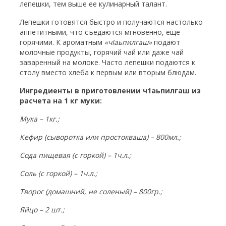
лепешки, тем выше ее кулинарный талант.
Лепешки готовятся быстро и получаются настолько
аппетитными, что съедаются мгновенно, еще
горячими. К ароматным
«ч
I
аьпилгаш»
подают
молочные продукты, горячий чай или даже чай
заваренный на молоке. Часто лепешки подаются к
столу вместо хлеба к первым или вторым блюдам.
Ингредиенты в приготовлении ч1аьпилгаш из
расчета на 1 кг муки:
Мука – 1кг.;
Кефир (сыворотка или простокваша) – 800мл.;
Сода пищевая (с горкой) – 1ч.л.;
Соль (с горкой) – 1ч.л.;
Творог (домашний, не соленый) – 800гр.;
Яйцо – 2 шт.;