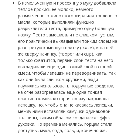
В измельченную и просеянную муку добавляли
теплое прокисшее молоко, немного
размягченного животного жира или топленого
масла, которые выполняли функцию
разрыхлителя теста, примерно одну большую
ложку. Тесто замешивали не слишком густым,
его практически выкладывали тонким слоем на
разогретую каменную плитку (
заьзг
), и на неё
же сверху начинку, (творог или сыр), как
только схватится, первый слой теста на него
выкладывали еще один тонкий слой готовой
смеси. Чтобы лепешки не переворачивать, так
как они были слишком хрупкими, люди
научились использовать подручные средства,
на огне разогревалась еще одна тонкая
пластина камня, которая сверху накрывала
лепешку, но, чтобы она не касалась лепешки,
между ними вставляли камушки одинаковой
толщины, таким образом создавался эффект
духовки. Но времена менялись, горцам стали
доступны, мука, сода, соль, и, конечно же,