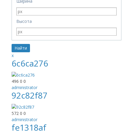
Ширина
Высота
x
6c6ca276
496
0
0
administrator
92c82f87
572
0
0
administrator
fe1318af