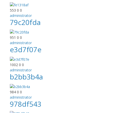
553
0
0
administrator
79c20fda
951
0
0
administrator
e3d7f07e
1002
0
0
administrator
b2bb3b4a
984
0
0
administrator
978df543