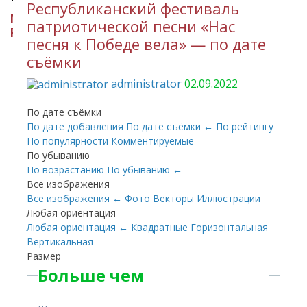
Республиканский фестиваль
МИНИСТЕРСТВО КУЛЬТУРЫ
патриотической песни «Нас
РЕСПУБЛИКИ ИНГУШЕТИЯ
песня к Победе вела» — по дате
съёмки
administrator
02.09.2022
По дате съёмки
По дате добавления
По дате съёмки
←
По рейтингу
По популярности
Комментируемые
По убыванию
По возрастанию
По убыванию
←
Все изображения
Все изображения
←
Фото
Векторы
Иллюстрации
Любая ориентация
Любая ориентация
←
Квадратные
Горизонтальная
Вертикальная
Размер
Больше чем