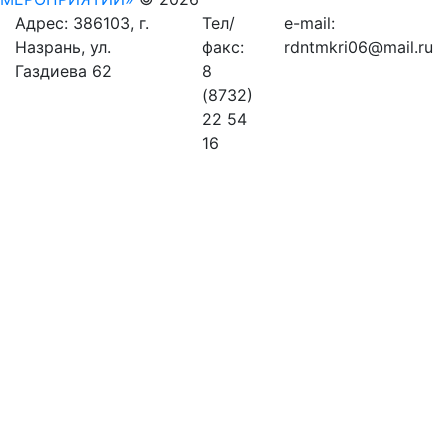
Адрес: 386103, г.
Тел/
e-mail:
Назрань, ул.
факс:
rdntmkri06@mail.ru
Газдиева 62
8
(8732)
22 54
16