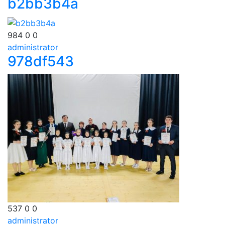
b2bb3b4a
984
0
0
administrator
978df543
537
0
0
administrator