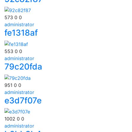
573
0
0
administrator
fe1318af
553
0
0
administrator
79c20fda
951
0
0
administrator
e3d7f07e
1002
0
0
administrator