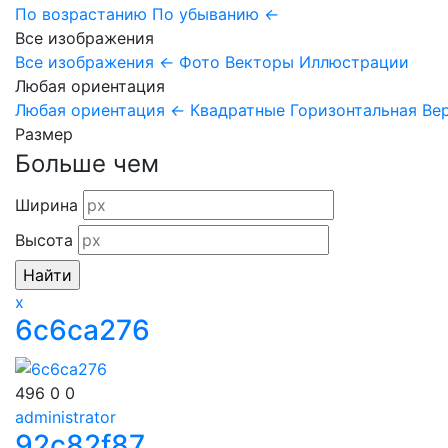
По возрастанию
По убыванию
←
Все изображения
Все изображения
←
Фото
Векторы
Иллюстрации
Любая ориентация
Любая ориентация
←
Квадратные
Горизонтальная
Ве
Размер
Больше чем
Ширина
Высота
x
6c6ca276
496
0
0
administrator
92c82f87