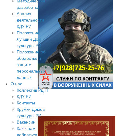
Методические
разработки
Анализ
деятельности
КДУ РИ
Положение
Лучший Дом
культуры РИ
Положение об
обработке и
защите
персональных
данных
О нас
Коллектив РДНТ
КДУ РИ
Контакты
Кружки Домов
культуры РИ
Вакансии
Как к нам
добраться