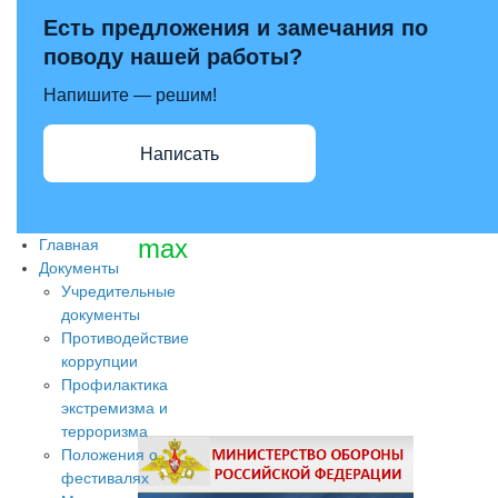
Есть предложения и замечания по
поводу нашей работы?
Напишите — решим!
Написать
max
Главная
Документы
Учредительные
документы
Противодействие
коррупции
Профилактика
экстремизма и
терроризма
Положения о
фестивалях