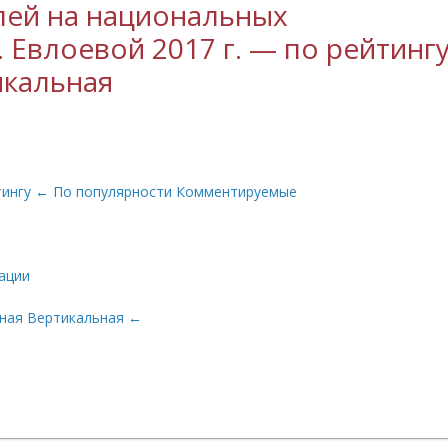
лей на национальных
 Евлоевой 2017 г. — по рейтингу
икальная
тингу
←
По популярности
Комментируемые
ации
ьная
Вертикальная
←