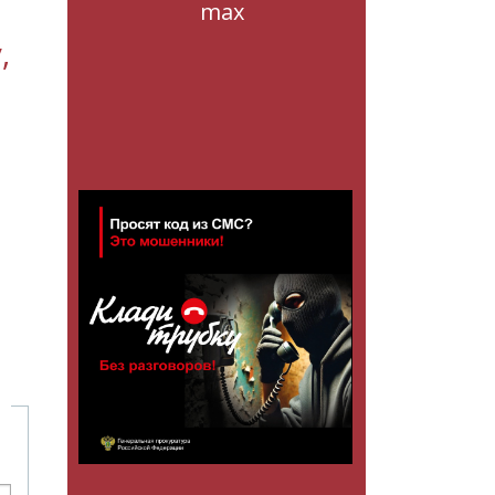
max
,