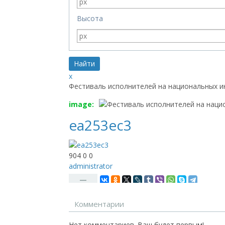
Высота
x
Фестиваль исполнителей на национальных ин
image:
ea253ec3
904
0
0
administrator
—
Комментарии
Нет комментариев. Ваш будет первым!