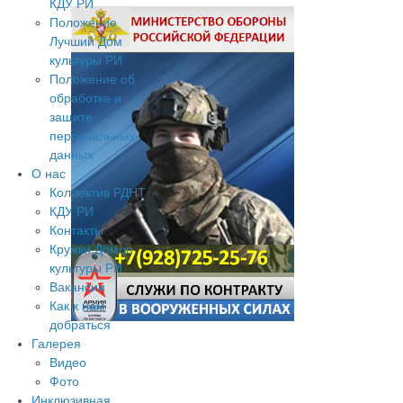
КДУ РИ
Положение
Лучший Дом
культуры РИ
Положение об
обработке и
защите
персональных
данных
О нас
Коллектив РДНТ
КДУ РИ
Контакты
Кружки Домов
культуры РИ
Вакансии
Как к нам
добраться
Галерея
Видео
Фото
Инклюзивная