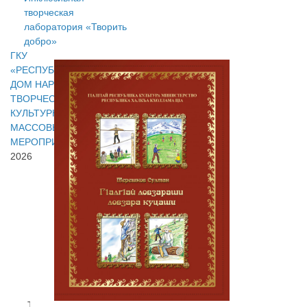
творческая
лаборатория «Творить
добро»
ГКУ
«РЕСПУБЛИКАНСКИЙ
ДОМ НАРОДНОГО
ТВОРЧЕСТВА И
КУЛЬТУРНО-
МАССОВЫХ
МЕРОПРИЯТИЙ»
©
2026
Адрес:
386103,
г.
Назрань,
ул.
Газдиева
62
Тел/