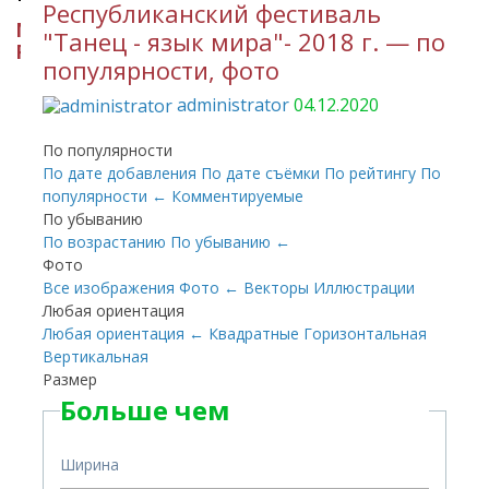
Республиканский фестиваль
МИНИСТЕРСТВО КУЛЬТУРЫ
"Танец - язык мира"- 2018 г. — по
РЕСПУБЛИКИ ИНГУШЕТИЯ
популярности, фото
administrator
04.12.2020
По популярности
По дате добавления
По дате съёмки
По рейтингу
По
популярности
←
Комментируемые
По убыванию
По возрастанию
По убыванию
←
Фото
Все изображения
Фото
←
Векторы
Иллюстрации
Любая ориентация
Любая ориентация
←
Квадратные
Горизонтальная
Вертикальная
Размер
Больше чем
Ширина