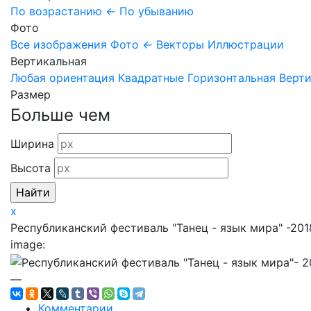
По возрастанию
←
По убыванию
Фото
Все изображения
Фото
←
Векторы
Иллюстрации
Вертикальная
Любая ориентация
Квадратные
Горизонтальная
Верт
Размер
Больше чем
Ширина
Высота
x
Республиканский фестиваль "Танец - язык мира" -2018
image:
—
Комментарии