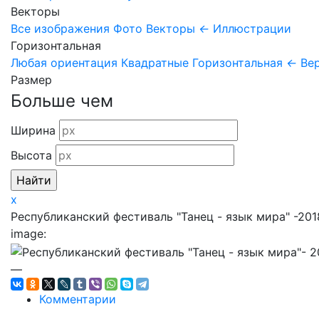
Векторы
Все изображения
Фото
Векторы
←
Иллюстрации
Горизонтальная
Любая ориентация
Квадратные
Горизонтальная
←
Ве
Размер
Больше чем
Ширина
Высота
x
Республиканский фестиваль "Танец - язык мира" -2018
image:
—
Комментарии