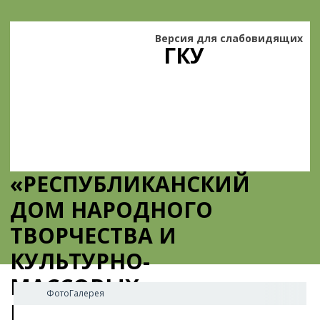
Версия для слабовидящих
ГКУ
«РЕСПУБЛИКАНСКИЙ
ДОМ НАРОДНОГО
ТВОРЧЕСТВА И
КУЛЬТУРНО-
МАССОВЫХ
ФотоГалерея
МЕРОПРИЯТИЙ»