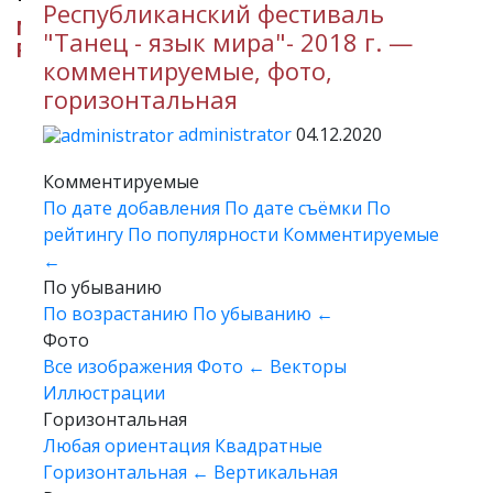
Республиканский фестиваль
МИНИСТЕРСТВО КУЛЬТУРЫ
"Танец - язык мира"- 2018 г. —
РЕСПУБЛИКИ ИНГУШЕТИЯ
комментируемые, фото,
горизонтальная
administrator
04.12.2020
Комментируемые
По дате добавления
По дате съёмки
По
рейтингу
По популярности
Комментируемые
←
По убыванию
По возрастанию
По убыванию
←
Фото
Все изображения
Фото
←
Векторы
Иллюстрации
Горизонтальная
Любая ориентация
Квадратные
Горизонтальная
←
Вертикальная