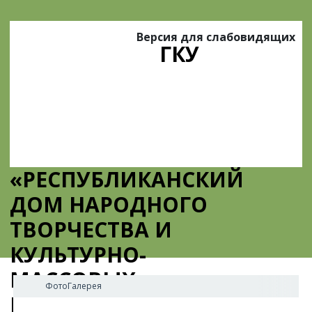
Версия для слабовидящих
ГКУ
«РЕСПУБЛИКАНСКИЙ
ДОМ НАРОДНОГО
ТВОРЧЕСТВА И
КУЛЬТУРНО-
МАССОВЫХ
ФотоГалерея
МЕРОПРИЯТИЙ»