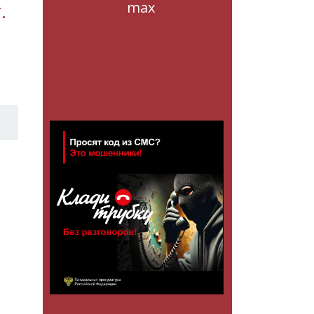
.
max