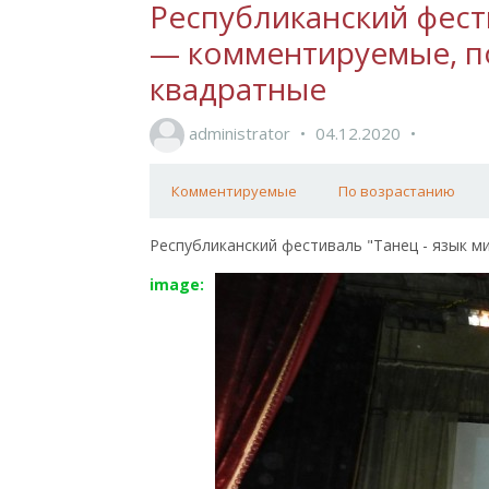
Республиканский фести
— комментируемые, п
квадратные
administrator
04.12.2020
Комментируемые
По возрастанию
Республиканский фестиваль "Танец - язык мир
image: