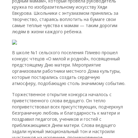
родным мамам», который провела руководитель
кружка по изобразительному искусству Хяди
Евкурова. Школьники с энтузиазмом принялись за
творчество, стараясь воплотить на бумаге свои
самые теплые чувства к мамам — таким дорогим
людям в жизни каждого ребенка.
В школе №1 сельского поселения Плиево прошел
конкурс чтецов «О милой и родной», посвященный
предстоящему Дню матери. Мероприятие
организовали работники местного Дома культуры,
которые постарались создать сердечную
атмосферу, подобающую столь значимому событию.
Торжественное открытие конкурса началось с
приветственного слова ведущего. Он тепло
поприветствовал всех присутствующих, подчеркнул
безграничную любовь и благодарность к матери и
поздравил педагогов, учеников и гостей с
приближающимся Днем матери. Слова ведущего
задали нужный эмоциональный тон и настроили
участников на искреннее, проникновенное