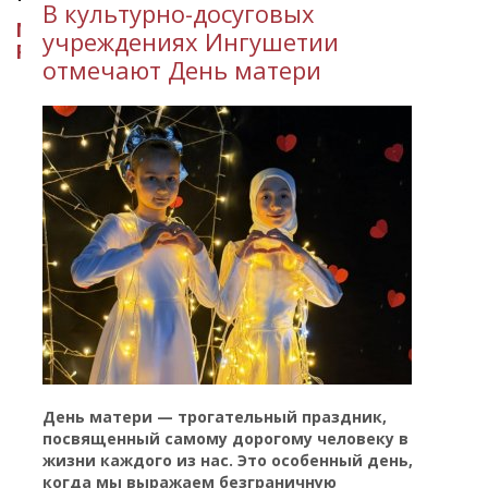
В культурно-досуговых
МИНИСТЕРСТВО КУЛЬТУРЫ
учреждениях Ингушетии
РЕСПУБЛИКИ ИНГУШЕТИЯ
отмечают День матери
День матери — трогательный праздник,
посвященный самому дорогому человеку в
жизни каждого из нас. Это особенный день,
когда мы выражаем безграничную