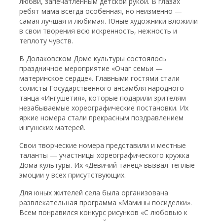
любви, запечатленным детской рукой. В глазах
ребят мама всегда особенная, но неизменно —
самая лучшая и любимая. Юные художники вложили
в свои творения всю искренность, нежность и
теплоту чувств.
В Долаковском Доме культуры состоялось
праздничное мероприятие «Очаг семьи —
материнское сердце». Главными гостями стали
солисты Государственного ансамбля народного
танца «Ингушетия», которые подарили зрителям
незабываемые хореографические постановки. Их
яркие номера стали прекрасным поздравлением
ингушских матерей.
Свои творческие номера представили и местные
таланты — участницы хореографического кружка
Дома культуры. Их «Девичий танец» вызвал теплые
эмоции у всех присутствующих.
Для юных жителей села была организована
развлекательная программа «Мамины посиделки».
Всем понравился конкурс рисунков «С любовью к