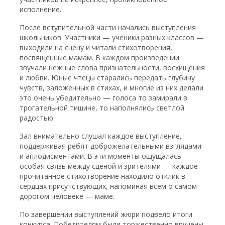
исполнение.
После вступительной части начались выступления
школьников. Участники — ученики разных классов —
выходили на сцену и читали стихотворения,
посвященные мамам. В каждом произведении
звучали нежные слова признательности, восхищения
и любви. Юные чтецы старались передать глубину
чувств, заложенных в стихах, и многие из них делали
это очень убедительно — голоса то замирали в
трогательной тишине, то наполнялись светлой
радостью.
Зал внимательно слушал каждое выступление,
поддерживая ребят доброжелательными взглядами
и аплодисментами. В эти моменты ощущалась
особая связь между сценой и зрителями — каждое
прочитанное стихотворение находило отклик в
сердцах присутствующих, напоминая всем о самом
дорогом человеке — маме.
По завершении выступлений жюри подвело итоги
конкурса. Победителям были торжественно вручены