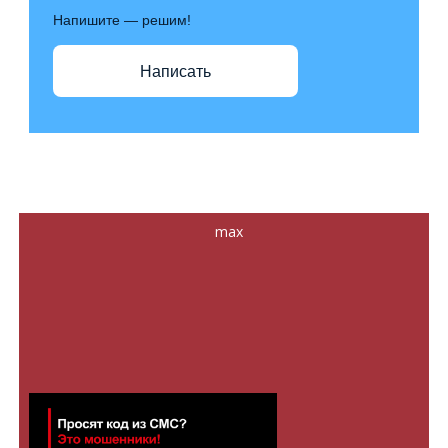
Напишите — решим!
Написать
max