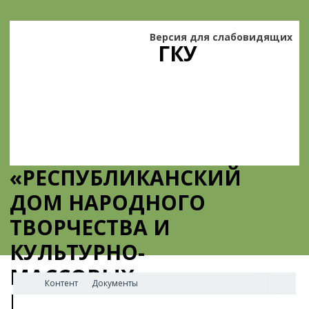
Версия для слабовидящих
ГКУ
«РЕСПУБЛИКАНСКИЙ
ДОМ НАРОДНОГО
ТВОРЧЕСТВА И
КУЛЬТУРНО-
МАССОВЫХ
Контент
Документы
МЕРОПРИЯТИЙ»