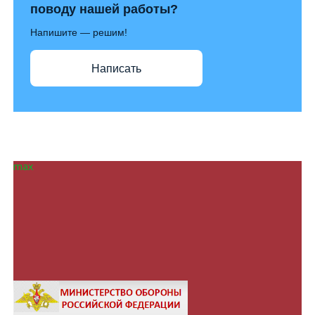
поводу нашей работы?
Напишите — решим!
Написать
max